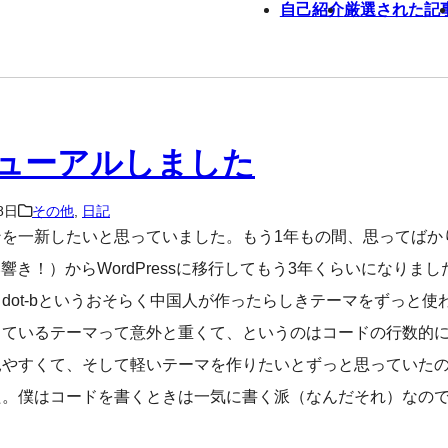
自己紹介
厳選された記
ューアルしました
8日
その他
,
日記
ンを一新したいと思っていました。もう1年もの間、思ってばか
き！）からWordPressに移行してもう3年くらいになりました。
dot-bというおそらく中国人が作ったらしきテーマをずっと
しているテーマって意外と重くて、というのはコードの行数的
見やすくて、そして軽いテーマを作りたいとずっと思っていた
た。僕はコードを書くときは一気に書く派（なんだそれ）なの