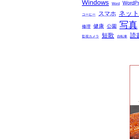
Windows
WordPr
Word
ネッ
スマホ
コーヒー
写真
健康
公園
修理
短歌
読
監視カメラ
自転車