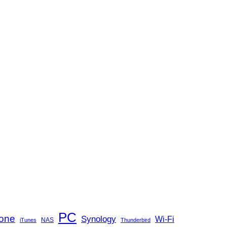
PC
one
Synology
Wi-Fi
NAS
iTunes
Thunderbird