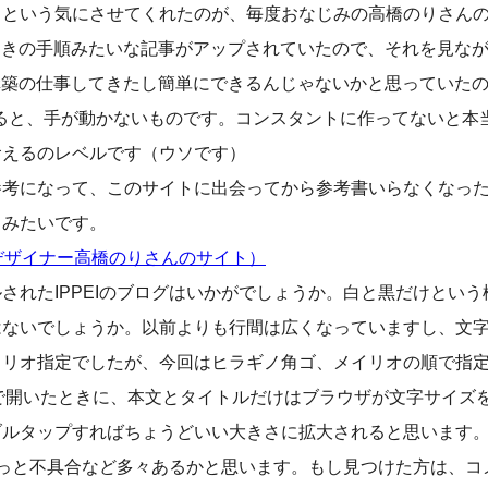
！という気にさせてくれたのが、毎度おなじみの高橋のりさん
を作るときの手順みたいな記事がアップされていたので、それを見な
イトの構築の仕事してきたし簡単にできるんじゃないかと思っていた
りにすると、手が動かないものです。コンスタントに作ってないと
食えるのレベルです（ウソです）
参考になって、このサイトに出会ってから参考書いらなくなっ
るみたいです。
bデザイナー高橋のりさんのサイト）
されたIPPEIのブログはいかがでしょうか。白と黒だけとい
はないでしょうか。以前よりも行間は広くなっていますし、文
イリオ指定でしたが、今回はヒラギノ角ゴ、メイリオの順で指
ウザで開いたときに、本文とタイトルだけはブラウザが文字サイズ
ブルタップすればちょうどいい大きさに拡大されると思います
きっと不具合など多々あるかと思います。もし見つけた方は、コ