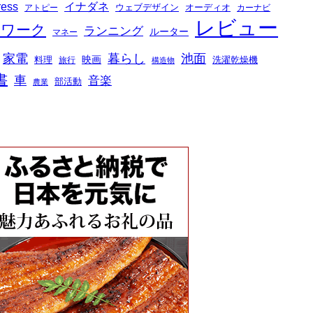
ess
イナダネ
ウェブデザイン
オーディオ
アトピー
カーナビ
レビュー
トワーク
ランニング
ルーター
マネー
家電
暮らし
池面
映画
料理
洗濯乾燥機
旅行
構造物
書
車
音楽
部活動
農業