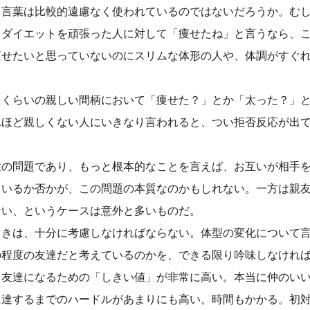
う言葉は比較的遠慮なく使われているのではないだろうか。む
てダイエットを頑張った人に対して「痩せたね」と言うなら、
痩せたいと思っていないのにスリムな体形の人や、体調がすぐ
るくらいの親しい間柄において「痩せた？」とか「太った？」
れほど親しくない人にいきなり言われると、つい拒否反応が出
性の問題であり、もっと根本的なことを言えば、お互いが相手
ているか否かが、この問題の本質なのかもしれない。一方は親
ない、というケースは意外と多いものだ。
ときは、十分に考慮しなければならない。体型の変化について
の程度の友達だと考えているのかを、できる限り吟味しなけれ
、友達になるための「しきい値」が非常に高い。本当に仲のい
に達するまでのハードルがあまりにも高い。時間もかかる。初