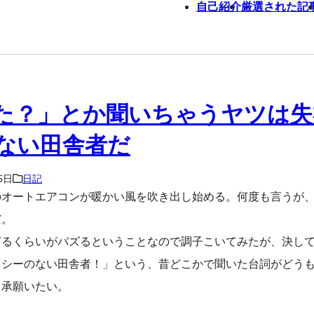
自己紹介
厳選された記
た？」とか聞いちゃうヤツは失
ない田舎者だ
5日
日記
のオートエアコンが暖かい風を吹き出し始める。何度も言うが
だ。
ぎるくらいがバズるということなので調子こいてみたが、決し
カシーのない田舎者！」という、昔どこかで聞いた台詞がどう
了承願いたい。
。