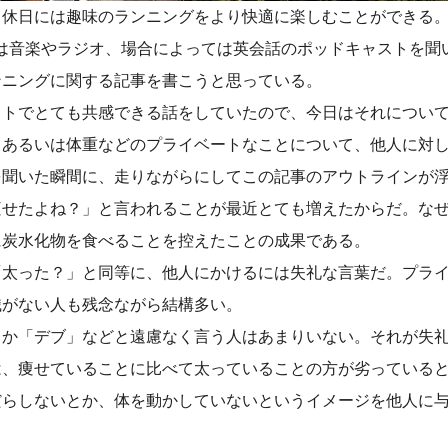
、休日には趣味のランニングをより快適に楽しむことができる
きは音楽やラジオ、場合によっては英会話のポッドキャストを聞
ンニングに関する記事を書こうと思っている。
ストでとても共感できる話をしていたので、今日はそれについ
、あるいは体重などのプライベートなことについて、他人に対
を聞いた瞬間に、走りながらにしてこの記事のアウトラインが
痩せたよね？」と言われることが最近とても増えたからだ。なぜ
に炭水化物を食べることを控えたことの成果である。
「太った？」と同等に、他人にかけるには失礼な言葉だ。プラ
識がない人も残念ながら結構多い。
とか「デブ」などと遠慮なく言う人はあまりいない。それが失
は、痩せていることに比べて太っていることの方が劣っている
だらしないとか、体を動かしていないというイメージを他人に