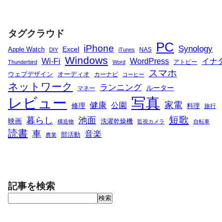
タグクラウド
PC
iPhone
Synology
Excel
Apple Watch
NAS
DIY
iTunes
Windows
Wi-Fi
WordPress
イナ
アトピー
Thunderbird
Word
スマホ
ウェブデザイン
オーディオ
カーナビ
コーヒー
ネットワーク
ランニング
ルーター
マネー
写真
レビュー
家電
健康
公園
修理
料理
旅行
短歌
暮らし
池面
映画
洗濯乾燥機
構造物
監視カメラ
自転車
読書
車
音楽
部活動
農業
記事を検索